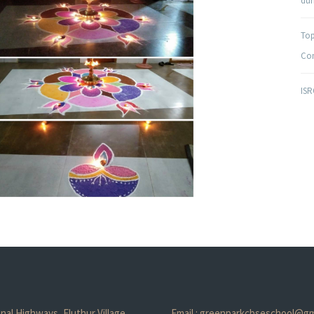
duri
Top
Com
ISR
nal Highways, Eluthur Village,
Email : greenparkcbseschool@gm