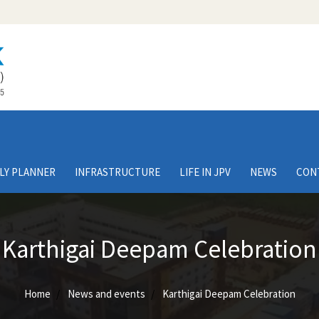
LY PLANNER
INFRASTRUCTURE
LIFE IN JPV
NEWS
CON
Karthigai Deepam Celebration
Home
News and events
Karthigai Deepam Celebration