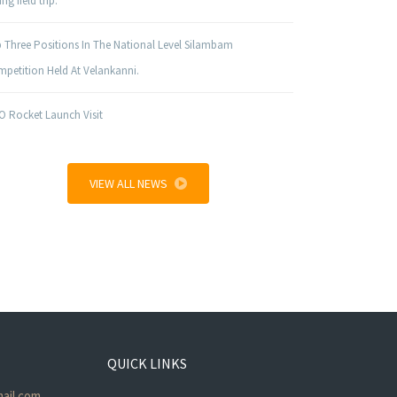
ng field trip.
 Three Positions In The National Level Silambam
petition Held At Velankanni.
O Rocket Launch Visit
VIEW ALL NEWS
QUICK LINKS
ail.com