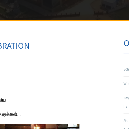
O
BRATION
Sch
Won
Jay
கிய
han
துக்கள்...
Stu